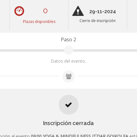
0
29-11-2024
Cierre de inscripción
Plazas disponibles
Paso 2
Datos del evento.
Inscripción cerrada
echa de finalización de inscripciones terminó a las 0:00 del día 29/11
Inscripción cerrada
ipción al evento
09:00 YOGA & MINDFULNESS ITZIAR GOIKOLEA
está