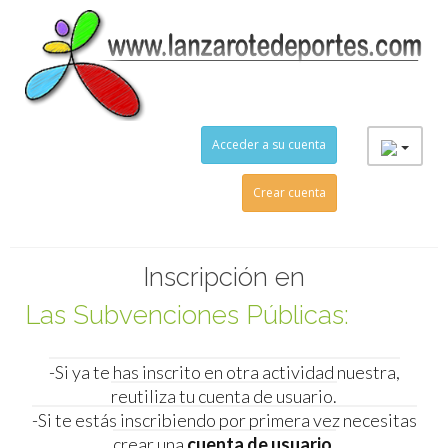
Acceder a su cuenta
Crear cuenta
el evento
Inscripción en
Las Subvenciones Públicas:
Administración & Entidades
-Si ya te has inscrito en otra actividad nuestra,
Deportivas [30 octubre 2023]
reutiliza tu cuenta de usuario.
-Si te estás inscribiendo por primera vez necesitas
el evento
crear una
cuenta de usuario
.