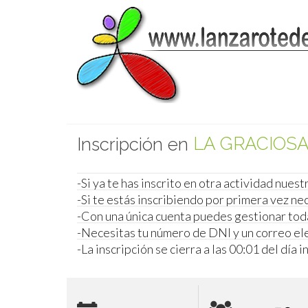
el evento
LA GRACIOSA 
Inscripción en
el evento
-Si ya te has inscrito en otra actividad nuest
-Si te estás inscribiendo por primera vez ne
-Con una única cuenta puedes gestionar tod
-Necesitas tu número de DNI y un correo ele
-La inscripción se cierra a las 00:01 del día i